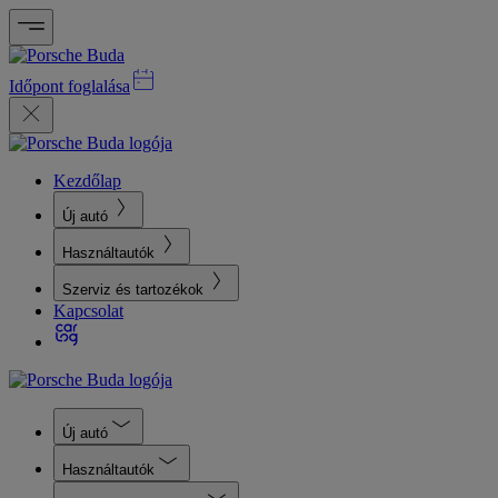
Időpont foglalása
Kezdőlap
Új autó
Használtautók
Szerviz és tartozékok
Kapcsolat
Új autó
Használtautók