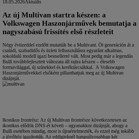
18.05.2026
Aktuális
Az új Multivan startra készen: a
Volkswagen Haszonjárművek bemutatja a
nagyszabású frissítés első részleteit
Négy évtizeddel ezelőtt mutatták be a Multivant. Öt generáción át a
családi, szabadidős és üzleti felhasználásra egyaránt alkalmas,
sokoldalú modell igazi bestsellerré vált. Most pedig már a legendás
Bulli továbbfejlesztett változata áll rajtra készen – élesebb
formavilággal, új színekkel és keréktárcsákkal. A Volkswagen
Haszonjárművekkel elsőként pillanthatjuk meg az új Multivan
dizájnját.
Ikonikus frontrész: Az új Multivan frontrésze következetesen az
ikonikus elődök DNS-ét követi – ugyanakkor dizájnját, ahogy a
Bulli esetében mindig, most is újraértelmezték, és ezzel még inkább
a jövőhöz igazították. Az eddigieknél hangsúlyosabban két