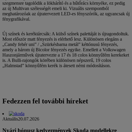
szegmensre tagolódik a lökhárító és a hűtőrács környéke, ez pedig
az új Multivan szélességét emeli ki. Vizuális szempontból
meghatározóak az újratervezett LED-es fényszórók, az ugyancsak új
fénygrafikával.
Új színek és keréktárcsák: A külső színek palettáját is újragondoltuk.
Most először matt fényezés is elérhető lesz. Különösen elegáns a
„Candy fehér uni” / „Szürkésbarna metál” kéttónusú fényezés,
amely a három új Bicolor fényezés egyike. Emellett a Volkswagen
Haszonjárművek újratervezte a 17 és 18 colos könnyűfém kerekeket
is. A Bulli-rajongók körében különösen népszerű, 19 colos
„Halmstad” könnyűfém kerék is átesett némi módosításon.
Fedezzen fel további híreket
Aktuális
20.07.2026
Nyári bónusz kedvezmények Skoda modellekre