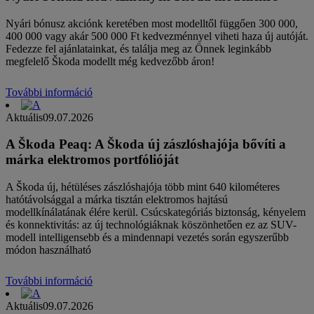
Nyári bónusz akciónk keretében most modelltől függően 300 000,
400 000 vagy akár 500 000 Ft kedvezménnyel viheti haza új autóját.
Fedezze fel ajánlatainkat, és találja meg az Önnek leginkább
megfelelő Škoda modellt még kedvezőbb áron!
További információ
Aktuális
09.07.2026
A Škoda Peaq: A Škoda új zászlóshajója bővíti a
márka elektromos portfólióját
A Škoda új, hétüléses zászlóshajója több mint 640 kilométeres
hatótávolsággal a márka tisztán elektromos hajtású
modellkínálatának élére kerül. Csúcskategóriás biztonság, kényelem
és konnektivitás: az új technológiáknak köszönhetően ez az SUV-
modell intelligensebb és a mindennapi vezetés során egyszerűbb
módon használható
További információ
Aktuális
09.07.2026