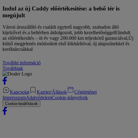
Indul az új Caddy előértékesítése: a belső tér is
megújult
Városi áruszállító és családi egyterű nagyobb, szabadon álló
kijelzővel és a beltérben átdolgozott, jobb kezelhetőséggelElindult
az előértékesítés – öt év vagy 200.000 km teljeskörű garanciával,Új
külső megjelenés módosított első lökhárítóval, új alapszínekkel és
keréktárcsákkal
További információ
Továbbiak
Kapcsolat
Karrier/Állások
Cégtörténet
Impresszum
Adatvédelem
Cookie-irányelvek
Cookie-beállítások