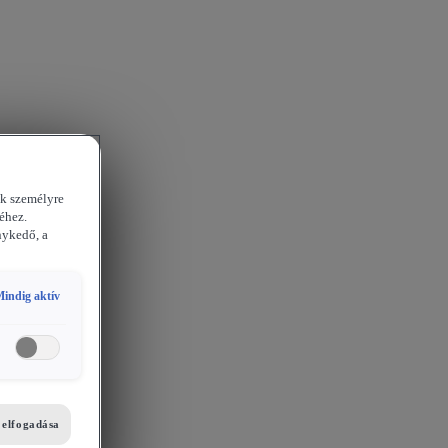
ek személyre
éhez.
nykedő, a
indig aktív
i elfogadása