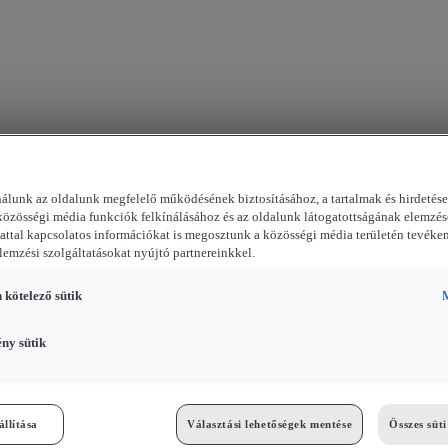
nálunk az oldalunk megfelelő működésének biztosításához, a tartalmak és hirdetés
közösségi média funkciók felkínálásához és az oldalunk látogatottságának elemzés
attal kapcsolatos információkat is megosztunk a közösségi média területén tevéke
elemzési szolgáltatásokat nyújtó partnereinkkel.
 kötelező sütik
M
ény sütik
állítása
Választási lehetőségek mentése
Összes süt