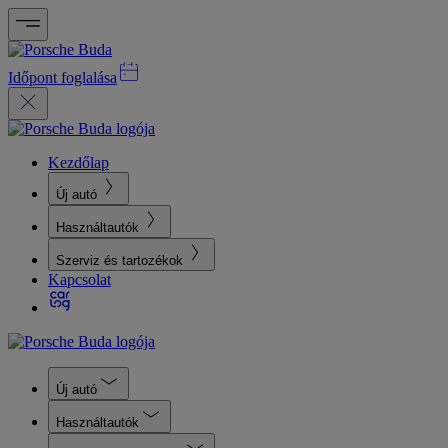
Időpont foglalása
Kezdőlap
Új autó
Használtautók
Szerviz és tartozékok
Kapcsolat
Új autó
Használtautók