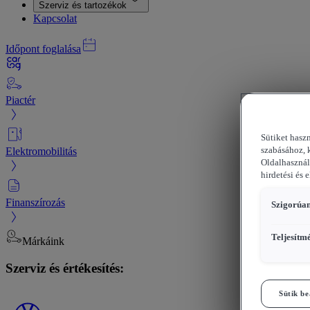
Szerviz és tartozékok
Kapcsolat
Időpont foglalása
Piactér
Sütiket hasz
Elektromobilitás
szabásához, 
Oldalhasznál
hirdetési és 
Finanszírozás
Szigorúan
Teljesítm
Márkáink
Szerviz és értékesítés:
Sütik be