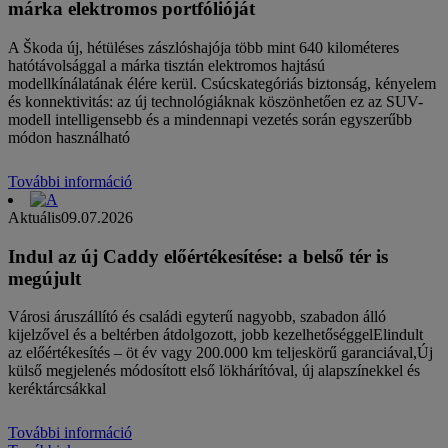
márka elektromos portfólióját
A Škoda új, hétüléses zászlóshajója több mint 640 kilométeres
hatótávolsággal a márka tisztán elektromos hajtású
modellkínálatának élére kerül. Csúcskategóriás biztonság, kényelem
és konnektivitás: az új technológiáknak köszönhetően ez az SUV-
modell intelligensebb és a mindennapi vezetés során egyszerűbb
módon használható
További információ
Aktuális
09.07.2026
Indul az új Caddy előértékesítése: a belső tér is
megújult
Városi áruszállító és családi egyterű nagyobb, szabadon álló
kijelzővel és a beltérben átdolgozott, jobb kezelhetőséggelElindult
az előértékesítés – öt év vagy 200.000 km teljeskörű garanciával,Új
külső megjelenés módosított első lökhárítóval, új alapszínekkel és
keréktárcsákkal
További információ