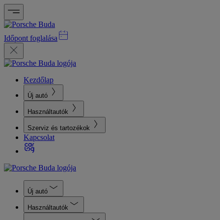
Időpont foglalása
Kezdőlap
Új autó
Használtautók
Szerviz és tartozékok
Kapcsolat
Új autó
Használtautók