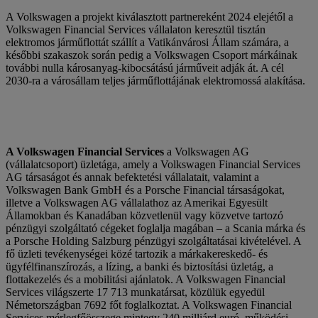
A Volkswagen a projekt kiválasztott partnereként 2024 elejétől a
Volkswagen Financial Services vállalaton keresztül tisztán
elektromos járműflottát szállít a Vatikánvárosi Állam számára, a
későbbi szakaszok során pedig a Volkswagen Csoport márkáinak
további nulla károsanyag-kibocsátású járműveit adják át. A cél
2030-ra a városállam teljes járműflottájának elektromossá alakítása.
A Volkswagen Financial Services
a Volkswagen AG
(vállalatcsoport) üzletága, amely a Volkswagen Financial Services
AG társaságot és annak befektetési vállalatait, valamint a
Volkswagen Bank GmbH és a Porsche Financial társaságokat,
illetve a Volkswagen AG vállalathoz az Amerikai Egyesült
Államokban és Kanadában közvetlenül vagy közvetve tartozó
pénzügyi szolgáltató cégeket foglalja magában – a Scania márka és
a Porsche Holding Salzburg pénzügyi szolgáltatásai kivételével. A
fő üzleti tevékenységei közé tartozik a márkakereskedő- és
ügyfélfinanszírozás, a lízing, a banki és biztosítási üzletág, a
flottakezelés és a mobilitási ajánlatok. A Volkswagen Financial
Services világszerte 17 713 munkatársat, közülük egyedül
Németországban 7692 főt foglalkoztat. A Volkswagen Financial
Services mérlegfőösszege mintegy 240 milliárd euró, működési