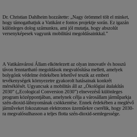
Dr. Christian Dahlheim hozzátette: „Nagy örömmel tölt el minket,
hogy támogathatjuk a Vatikánt e fontos projektje során. Ez igazán
különleges dolog számunkra, ami jól mutatja, hogy abszolút
versenyképesek vagyunk mobilitási megoldásainkkal.”
A Vatikánvárosi Állam elkötelezett az olyan innovatív és hosszú
távon fenntartható megoldások megvalósítása mellett, amelyek
bolygónk védelme érdekében lehetővé teszik az emberi
tevékenységek környezetre gyakorolt hatásainak konkrét
mérséklését. Ugyancsak a mobilitás áll az „Ökológiai átalakítás
2030” („Ecological Conversion 2030”) elnevezésű különleges
program középpontjában, amelynek célja a városállam járműparkja
szén-dioxid-lábnyomának csökkentése. Ennek érdekében a meglévő
járműveket fokozatosan elektromos üzeműekre cserélik, hogy 2030-
ra megvalósulhasson a teljes flotta szén-dioxid-semlegessége.