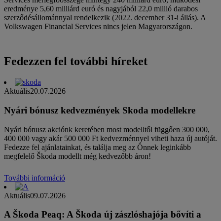
eredménye 5,60 milliárd euró és nagyjából 22,0 millió darabos
szerződésállománnyal rendelkezik (2022. december 31-i állás). A
Volkswagen Financial Services nincs jelen Magyarországon.
Fedezzen fel további híreket
Aktuális
20.07.2026
Nyári bónusz kedvezmények Skoda modellekre
Nyári bónusz akciónk keretében most modelltől függően 300 000,
400 000 vagy akár 500 000 Ft kedvezménnyel viheti haza új autóját.
Fedezze fel ajánlatainkat, és találja meg az Önnek leginkább
megfelelő Škoda modellt még kedvezőbb áron!
További információ
Aktuális
09.07.2026
A Škoda Peaq: A Škoda új zászlóshajója bővíti a