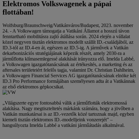
Elektromos Volkswagenek a pápai
flottában!
Wolfsburg/Braunschweig/Vatikánváros/Budapest, 2023. november
24. - A Volkswagen támogatja a Vatikáni Államot a hosszú távon
fenntartható mobilitásra zajló átállása során. 2024 elején a vállalat
közel negyven tisztán elektromos modellt szállít ID.-családjából, az
ID.3-tól az ID.4-en át, egészen az ID.5-ig. A járművek a Vatikán
dekarbonizációs stratégiájának képezik részét, amely 2030-ra a
járműflotta klímasemlegessé alakítását irányozza elő. Imelda Labbé,
a Volkswagen igazgatótanácsának az értékesítés, a marketing és az
aftersales területeiért felelős tagja, valamint Dr. Christian Dahlheim,
a Volkswagen Financial Services AG igazgatótanácsának elnöke két
ID.3 Pro Performance formájában személyesen adta át a Vatikánnak
az első elektromos gépkocsikat.
„Világszerte egyre fontosabbá válik a járműflották elektromossá
alakítása. Nagy megtiszteltetés márkánk számára, hogy a jövőben a
Vatikán munkatársai is az ID.-vezetők közé tartoznak majd, egyben
kiemeli tisztán elektromos ID.-modelljeink vonzerejét” –
hangsúlyozta Imelda Labbé a vatikáni járműátadás alkalmával.