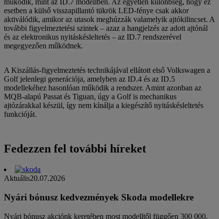
működik, mint az ID.7 modellben. Az egyetlen különbség, hogy ez
esetben a külső visszapillantó tükrök LED-fénye csak akkor
aktiválódik, amikor az utasok meghúzzák valamelyik ajtókilincset. A
további figyelmeztetési szintek – azaz a hangjelzés az adott ajtónál
és az elektronikus nyitáskésleltetés – az ID.7 rendszerével
megegyezően működnek.
A Kiszállás-figyelmeztetés technikájával ellátott első Volkswagen a
Golf jelenlegi generációja, amelyben az ID.4 és az ID.5
modellekéhez hasonlóan működik a rendszer. Amint azonban az
MQB-alapú Passat és Tiguan, úgy a Golf is mechanikus
ajtózárakkal készül, így nem kínálja a kiegészítő nyitáskésleltetés
funkcióját.
Fedezzen fel további híreket
Aktuális
20.07.2026
Nyári bónusz kedvezmények Skoda modellekre
Nyári bónusz akciónk keretében most modelltől függően 300 000,