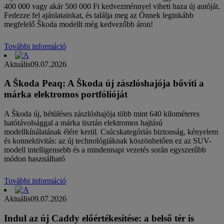
400 000 vagy akár 500 000 Ft kedvezménnyel viheti haza új autóját.
Fedezze fel ajánlatainkat, és találja meg az Önnek leginkább
megfelelő Škoda modellt még kedvezőbb áron!
További információ
Aktuális
09.07.2026
A Škoda Peaq: A Škoda új zászlóshajója bővíti a
márka elektromos portfólióját
A Škoda új, hétüléses zászlóshajója több mint 640 kilométeres
hatótávolsággal a márka tisztán elektromos hajtású
modellkínálatának élére kerül. Csúcskategóriás biztonság, kényelem
és konnektivitás: az új technológiáknak köszönhetően ez az SUV-
modell intelligensebb és a mindennapi vezetés során egyszerűbb
módon használható
További információ
Aktuális
09.07.2026
Indul az új Caddy előértékesítése: a belső tér is