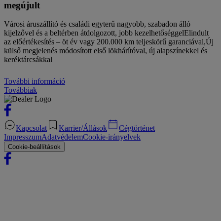
megújult
Városi áruszállító és családi egyterű nagyobb, szabadon álló
kijelzővel és a beltérben átdolgozott, jobb kezelhetőséggelElindult
az előértékesítés – öt év vagy 200.000 km teljeskörű garanciával,Új
külső megjelenés módosított első lökhárítóval, új alapszínekkel és
keréktárcsákkal
További információ
Továbbiak
Kapcsolat
Karrier/Állások
Cégtörténet
Impresszum
Adatvédelem
Cookie-irányelvek
Cookie-beállítások