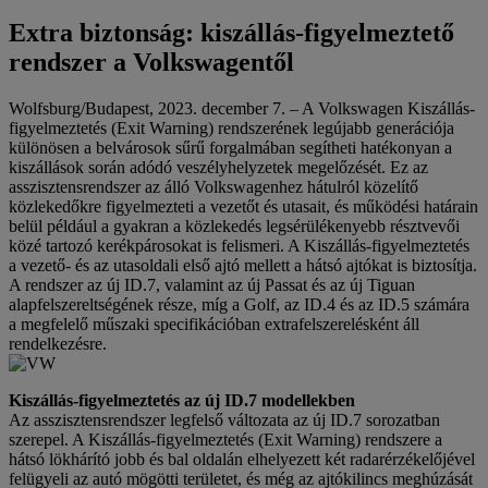
Extra biztonság: kiszállás-figyelmeztető
rendszer a Volkswagentől
Wolfsburg/Budapest, 2023. december 7. – A Volkswagen Kiszállás-
figyelmeztetés (Exit Warning) rendszerének legújabb generációja
különösen a belvárosok sűrű forgalmában segítheti hatékonyan a
kiszállások során adódó veszélyhelyzetek megelőzését. Ez az
asszisztensrendszer az álló Volkswagenhez hátulról közelítő
közlekedőkre figyelmezteti a vezetőt és utasait, és működési határain
belül például a gyakran a közlekedés legsérülékenyebb résztvevői
közé tartozó kerékpárosokat is felismeri. A Kiszállás-figyelmeztetés
a vezető- és az utasoldali első ajtó mellett a hátsó ajtókat is biztosítja.
A rendszer az új ID.7, valamint az új Passat és az új Tiguan
alapfelszereltségének része, míg a Golf, az ID.4 és az ID.5 számára
a megfelelő műszaki specifikációban extrafelszerelésként áll
rendelkezésre.
Kiszállás-figyelmeztetés az új ID.7 modellekben
Az asszisztensrendszer legfelső változata az új ID.7 sorozatban
szerepel. A Kiszállás-figyelmeztetés (Exit Warning) rendszere a
hátsó lökhárító jobb és bal oldalán elhelyezett két radarérzékelőjével
felügyeli az autó mögötti területet, és még az ajtókilincs meghúzását