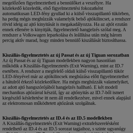
megelőzően figyelmeztetheti a bennülőket a veszélyre. Ha
közlekedő közeledik, első figyelmeztetési fokozatként
automatikusan LED-fény gyullad ki a külső visszapillantó tükörben,
ha pedig mégis meghúzzák valamelyik belső ajtókilincset, a rendszer
rövid ideig az ajtó kinyitását is megakadályozza. Ha az ajtót ezután
ennek ellenére is kinyitják, figyelmeztető hangjelzés szólal meg. A
rendszer a Volkswagen leparkolása és leállítása után még három
percig aktív marad, hogy minden bennülő kiszállását biztosíthassa.
Kiszállás-figyelmeztetés az új Passat és az új Tiguan sorozatban
Az új Passat és az új Tiguan modellekben nagyon hasonlóan
működik a Kiszállás-figyelmeztetés (Exit Warning), mint az ID.7
esetében. A rendszer a megfelelő oldali külső visszapillantó tükör
LED-fényével már az ajtókilincsek meghúzása előtt figyelmeztethet
a hátulról érkező közlekedőkre. Ha mégis meghúzzák valamelyiket,
az adott ajtó hangszórójából hangjelzés hallható. E két modell
mechanikus ajtózárral készül, így az ajtónyitás az ID.7-ből ismert
kiegészítő késleltetése itt nem áll rendelkezésre, mivel ennek alapjául
az elektromosan működtetett ajtózárak szolgálnak.
Kiszállás-figyelmeztetés az ID.4 és az ID.5 modellekben
A Kiszállás-figyelmeztetés (Exit Warning) extrafelszerelésként
rendelhető az ID.4 és az ID.5 sorozat tagjaihoz, s szinte ugyanúgy