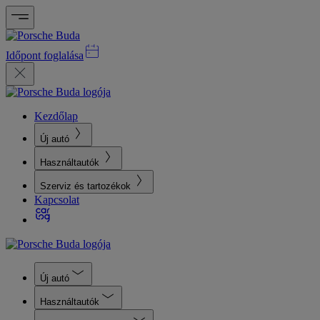
Időpont foglalása
Kezdőlap
Új autó
Használtautók
Szerviz és tartozékok
Kapcsolat
Új autó
Használtautók