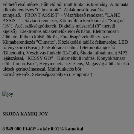
Fűthető első ülések, Fűthető bőr multifunkciós kormány, Automata
klímaberendezés "Climatronic", Ablakmosófolyadék-
szintjelző, "FRONT ASSIST" - Vészfékező rendszer, "LANE
ASSIST" - Sávtartó rendszer, Könnyűfém keréktárcsák "Sargas"
(16"), Acél szükségpótkerék, Digitális műszerfal (8" méretű
kijelző), Elektromos ablakemelők elöl és hátul, Elektromosan
állítható, fűthető külső tükrök, Fáradtságérzékelő szenzor
Klímaberendezés ''Climatic'', Közlekedési táblák felismerése, LED
főfényszóró (Basic), Parkolóradar hátul, Telefonkihangosító
(Bluetooth), Vészhívás funkció (E-Call), Škoda infotainment MP3
lejátszással, "KESSY GO" - Kulcsnélküli indítás, Könyöktámasz
elöl "Jumbo-Box", Hegymenet-asszisztens, Magasság állítható első
ülések gerinctámasszal, Multifunkciós bőr
kormánykerék, Sebességszabályzó (Tempomat)
SKODA KAMIQ JOY
8 549 000 Ft-tól* - akár 0.01% kamattal