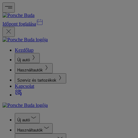
Időpont foglalása
Kezdőlap
Új autó
Használtautók
Szerviz és tartozékok
Kapcsolat
Új autó
Használtautók