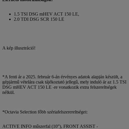
1.5 TSI DSG mHEV ACT 150 LE,
2.0 TDI DSG SCR 150 LE
A kép illusztráció!
*A fenti ár a 2025. február 6-án érvényes adatok alapján készült, a
gépjármű vételára csak tájékoztató jellegű, mely induló ár az 1.5 TSI
DSG mHEV ACT 150 LE -re vonatkozik extra felszereltségek
nélkül.
*Octavia Selection főbb szériafelszerereltségei:
ACTIVE INFO műszerfal (10”), FRONT ASSIST -