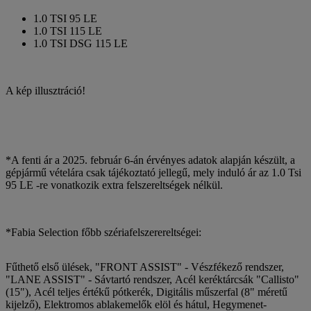
1.0 TSI 95 LE
1.0 TSI 115 LE
1.0 TSI DSG 115 LE
A kép illusztráció!
*A fenti ár a 2025. február 6-án érvényes adatok alapján készült, a
gépjármű vételára csak tájékoztató jellegű, mely induló ár az 1.0 Tsi
95 LE -re vonatkozik extra felszereltségek nélkül.
*Fabia Selection főbb szériafelszerereltségei:
Fűthető első ülések, "FRONT ASSIST" - Vészfékező rendszer,
"LANE ASSIST" - Sávtartó rendszer, Acél keréktárcsák "Callisto"
(15"), Acél teljes értékű pótkerék, Digitális műszerfal (8" méretű
kijelző), Elektromos ablakemelők elöl és hátul, Hegymenet-