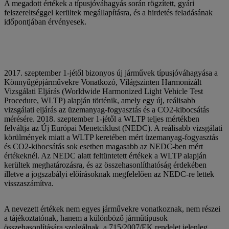
A megadott értékek a típusjóváhagyás során rögzített, gyári
felszereltséggel kerültek megállapításra, és a hirdetés feladásának
időpontjában érvényesek.
2017. szeptember 1-jétől bizonyos új járművek típusjóváhagyása a
Könnyűgépjárművekre Vonatkozó, Világszinten Harmonizált
Vizsgálati Eljárás (Worldwide Harmonized Light Vehicle Test
Procedure, WLTP) alapján történik, amely egy új, reálisabb
vizsgálati eljárás az üzemanyag-fogyasztás és a CO2-kibocsátás
mérésére. 2018. szeptember 1-jétől a WLTP teljes mértékben
felváltja az Új Európai Menetciklust (NEDC). A reálisabb vizsgálati
körülmények miatt a WLTP keretében mért üzemanyag-fogyasztás
és CO2-kibocsátás sok esetben magasabb az NEDC-ben mért
értékeknél. Az NEDC alatt feltüntetett értékek a WLTP alapján
kerültek meghatározásra, és az összehasonlíthatóság érdekében
illetve a jogszabályi előírásoknak megfelelően az NEDC-re lettek
visszaszámítva.
A nevezett értékek nem egyes járművekre vonatkoznak, nem részei
a tájékoztatónak, hanem a különböző járműtípusok
összehasonlítására szolgálnak, a 715/2007/EK rendelet jelenleg