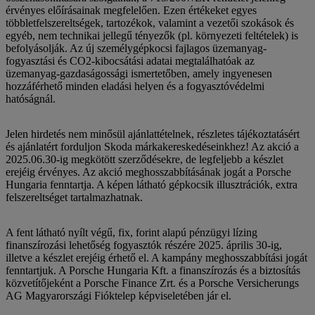
érvényes előírásainak megfelelően. Ezen értékeket egyes
többletfelszereltségek, tartozékok, valamint a vezetői szokások és
egyéb, nem technikai jellegű tényezők (pl. környezeti feltételek) is
befolyásolják. Az új személygépkocsi fajlagos üzemanyag-
fogyasztási és CO2-kibocsátási adatai megtalálhatóak az
üzemanyag-gazdaságossági ismertetőben, amely ingyenesen
hozzáférhető minden eladási helyen és a fogyasztóvédelmi
hatóságnál.
Jelen hirdetés nem minősül ajánlattételnek, részletes tájékoztatásért
és ajánlatért forduljon Skoda márkakereskedéseinkhez! Az akció a
2025.06.30-ig megkötött szerződésekre, de legfeljebb a készlet
erejéig érvényes. Az akció meghosszabbításának jogát a Porsche
Hungaria fenntartja. A képen látható gépkocsik illusztrációk, extra
felszereltséget tartalmazhatnak.
A fent látható nyílt végű, fix, forint alapú pénzügyi lízing
finanszírozási lehetőség fogyasztók részére 2025. április 30-ig,
illetve a készlet erejéig érhető el. A kampány meghosszabbítási jogát
fenntartjuk. A Porsche Hungaria Kft. a finanszírozás és a biztosítás
közvetítőjeként a Porsche Finance Zrt. és a Porsche Versicherungs
AG Magyarországi Fióktelep képviseletében jár el.