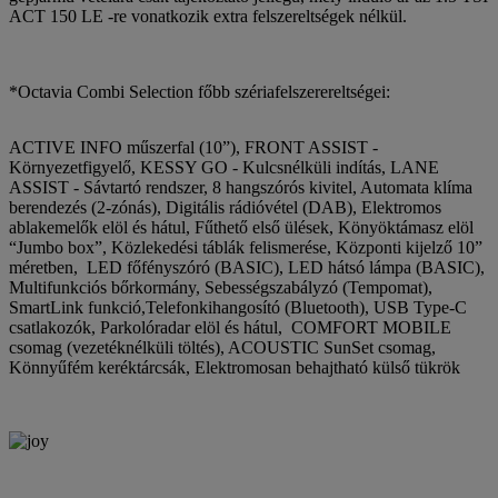
ACT 150 LE -re vonatkozik extra felszereltségek nélkül.
*Octavia Combi Selection főbb szériafelszerereltségei:
ACTIVE INFO műszerfal (10”), FRONT ASSIST -
Környezetfigyelő, KESSY GO - Kulcsnélküli indítás, LANE
ASSIST - Sávtartó rendszer, 8 hangszórós kivitel, Automata klíma
berendezés (2-zónás), Digitális rádióvétel (DAB), Elektromos
ablakemelők elöl és hátul, Fűthető első ülések, Könyöktámasz elöl
“Jumbo box”, Közlekedési táblák felismerése, Központi kijelző 10”
méretben, LED főfényszóró (BASIC), LED hátsó lámpa (BASIC),
Multifunkciós bőrkormány, Sebességszabályzó (Tempomat),
SmartLink funkció,Telefonkihangosító (Bluetooth), USB Type-C
csatlakozók, Parkolóradar elöl és hátul, COMFORT MOBILE
csomag (vezetéknélküli töltés), ACOUSTIC SunSet csomag,
Könnyűfém keréktárcsák, Elektromosan behajtható külső tükrök