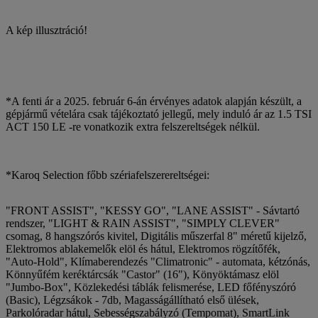
A kép illusztráció!
*A fenti ár a 2025. február 6-án érvényes adatok alapján készült, a
gépjármű vételára csak tájékoztató jellegű, mely induló ár az 1.5 TSI
ACT 150 LE -re vonatkozik extra felszereltségek nélkül.
*Karoq Selection főbb szériafelszerereltségei:
"FRONT ASSIST", "KESSY GO", "LANE ASSIST" - Sávtartó
rendszer, "LIGHT & RAIN ASSIST", "SIMPLY CLEVER"
csomag, 8 hangszórós kivitel, Digitális műszerfal 8" méretű kijelző,
Elektromos ablakemelők elöl és hátul, Elektromos rögzítőfék,
"Auto-Hold", Klímaberendezés "Climatronic" - automata, kétzónás,
Könnyűfém keréktárcsák "Castor" (16"), Könyöktámasz elöl
"Jumbo-Box", Közlekedési táblák felismerése, LED főfényszóró
(Basic), Légzsákok - 7db, Magasságállítható első ülések,
Parkolóradar hátul, Sebességszabályzó (Tempomat), SmartLink