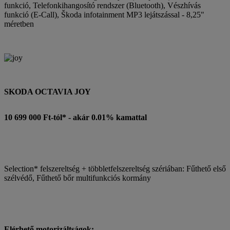
funkció, Telefonkihangosító rendszer (Bluetooth), Vészhívás
funkció (E-Call), Škoda infotainment MP3 lejátszással - 8,25"
méretben
SKODA OCTAVIA JOY
10 699 000 Ft-tól* - akár 0.01% kamattal
Selection* felszereltség + többletfelszereltség szériában: Fűthető első
szélvédő, Fűthető bőr multifunkciós kormány
Elérhető motorizáltságok: