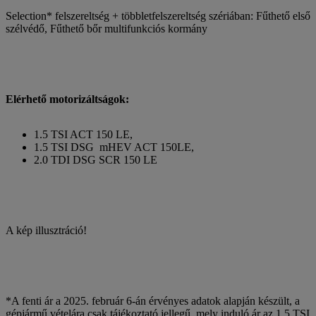
Selection* felszereltség + többletfelszereltség szériában: Fűthető első
szélvédő, Fűthető bőr multifunkciós kormány
Elérhető motorizáltságok:
1.5 TSI ACT 150 LE,
1.5 TSI DSG mHEV ACT 150LE,
2.0 TDI DSG SCR 150 LE
A kép illusztráció!
*A fenti ár a 2025. február 6-án érvényes adatok alapján készült, a
gépjármű vételára csak tájékoztató jellegű, mely induló ár az 1.5 TSI