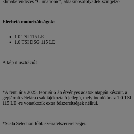
klímaberendezés "Climatronic", ablakmosőfolyadék-szintjelző
Elérhető motorizáltságok:
1.0 TSI 115 LE
1.0 TSI DSG 115 LE
A kép illusztráció!
*A fenti ár a 2025. február 6-án érvényes adatok alapján készült, a
gépjármű vételára csak tájékoztató jellegű, mely induló ár az 1.0 TSI
115 LE -re vonatkozik extra felszereltségek nélkül.
*Scala Selection főbb szériafelszerereltségei: