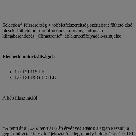
Selection* felszereltség + többletfelszereltség szériában: fűthető első
ülések, fűthető bőr multifunkciós kormány, automata
klímaberendezés "Climatronic", ablakmosőfolyadék-szintjelző
Elérhető motorizáltságok:
1.0 TSI 115 LE
1.0 TSI DSG 115 LE
A kép illusztráció!
*A fenti ár a 2025. február 6-án érvényes adatok alapján készült, a
gépjármű vételára csak tájékoztató jellegű, mely induló ár az 1.0 TSI