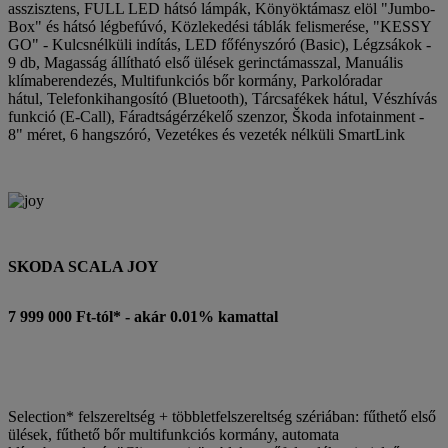
asszisztens, FULL LED hátsó lámpák, Könyöktámasz elöl "Jumbo-
Box" és hátsó légbefúvó, Közlekedési táblák felismerése, "KESSY
GO" - Kulcsnélküli indítás, LED főfényszóró (Basic), Légzsákok -
9 db, Magasság állítható első ülések gerinctámasszal, Manuális
klímaberendezés, Multifunkciós bőr kormány, Parkolóradar
hátul, Telefonkihangosító (Bluetooth), Tárcsafékek hátul, Vészhívás
funkció (E-Call), Fáradtságérzékelő szenzor, Škoda infotainment -
8" méret, 6 hangszóró, Vezetékes és vezeték nélküli SmartLink
SKODA SCALA JOY
7 999 000 Ft-tól* - akár 0.01% kamattal
Selection* felszereltség + többletfelszereltség szériában: fűthető első
ülések, fűthető bőr multifunkciós kormány, automata