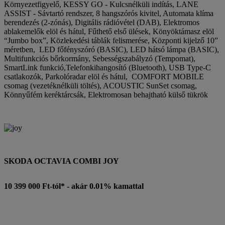
Környezetfigyelő, KESSY GO - Kulcsnélküli indítás, LANE
ASSIST - Sávtartó rendszer, 8 hangszórós kivitel, Automata klíma
berendezés (2-zónás), Digitális rádióvétel (DAB), Elektromos
ablakemelők elöl és hátul, Fűthető első ülések, Könyöktámasz elöl
“Jumbo box”, Közlekedési táblák felismerése, Központi kijelző 10”
méretben, LED főfényszóró (BASIC), LED hátsó lámpa (BASIC),
Multifunkciós bőrkormány, Sebességszabályzó (Tempomat),
SmartLink funkció,Telefonkihangosító (Bluetooth), USB Type-C
csatlakozók, Parkolóradar elöl és hátul, COMFORT MOBILE
csomag (vezetéknélküli töltés), ACOUSTIC SunSet csomag,
Könnyűfém keréktárcsák, Elektromosan behajtható külső tükrök
SKODA OCTAVIA COMBI JOY
10 399 000 Ft-tól* - akár 0.01% kamattal