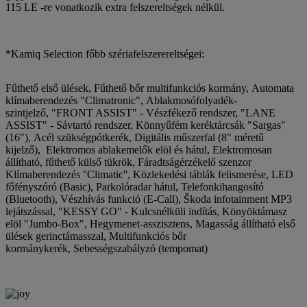
115 LE -re vonatkozik extra felszereltségek nélkül.
*Kamiq Selection főbb szériafelszerereltségei:
Fűthető első ülések, Fűthető bőr multifunkciós kormány, Automata
klímaberendezés "Climatronic", Ablakmosófolyadék-
szintjelző, "FRONT ASSIST" - Vészfékező rendszer, "LANE
ASSIST" - Sávtartó rendszer, Könnyűfém keréktárcsák "Sargas"
(16"), Acél szükségpótkerék, Digitális műszerfal (8" méretű
kijelző), Elektromos ablakemelők elöl és hátul, Elektromosan
állítható, fűthető külső tükrök, Fáradtságérzékelő szenzor
Klímaberendezés ''Climatic'', Közlekedési táblák felismerése, LED
főfényszóró (Basic), Parkolóradar hátul, Telefonkihangosító
(Bluetooth), Vészhívás funkció (E-Call), Škoda infotainment MP3
lejátszással, "KESSY GO" - Kulcsnélküli indítás, Könyöktámasz
elöl "Jumbo-Box", Hegymenet-asszisztens, Magasság állítható első
ülések gerinctámasszal, Multifunkciós bőr
kormánykerék, Sebességszabályzó (tempomat)