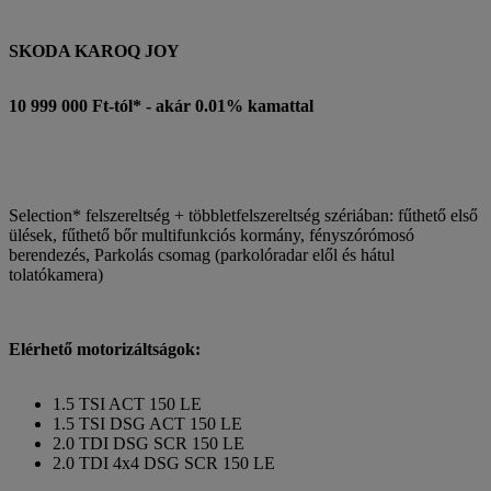
SKODA KAROQ JOY
10 999 000 Ft-tól* - akár 0.01% kamattal
Selection* felszereltség + többletfelszereltség szériában: fűthető első
ülések, fűthető bőr multifunkciós kormány, fényszórómosó
berendezés, Parkolás csomag (parkolóradar elől és hátul
tolatókamera)
Elérhető motorizáltságok:
1.5 TSI ACT 150 LE
1.5 TSI DSG ACT 150 LE
2.0 TDI DSG SCR 150 LE
2.0 TDI 4x4 DSG SCR 150 LE